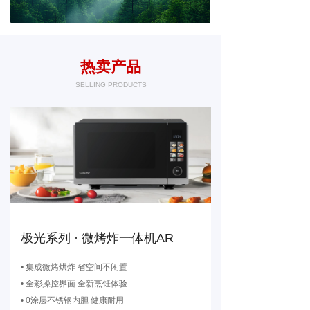
热卖产品
SELLING PRODUCTS
极光系列 · 微烤炸一体机AR
• 集成微烤烘炸 省空间不闲置
• 全彩操控界面 全新烹饪体验
• 0涂层不锈钢内胆 健康耐用