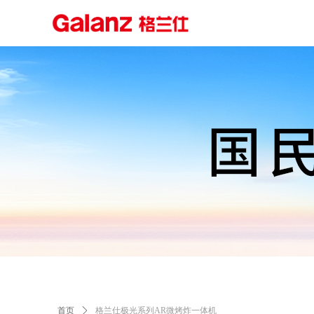
首页
ꄲ
格兰仕极光系列AR微烤炸一体机