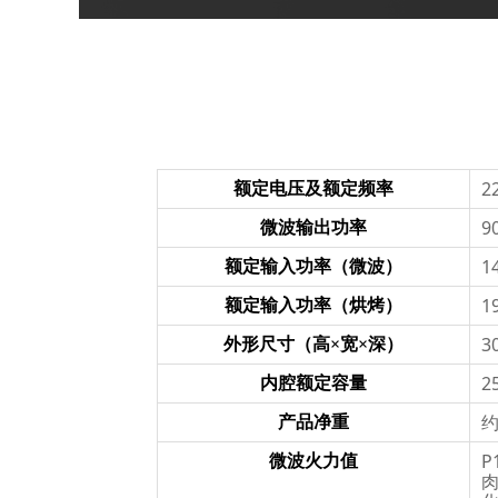
2
额定电压及额定频率
9
微波输出功率
1
额定输入功率（微波）
1
额定输入功率（烘烤）
3
外形尺寸（高×宽×深）
2
内腔额定容量
约
产品净重
P
微波火力值
肉