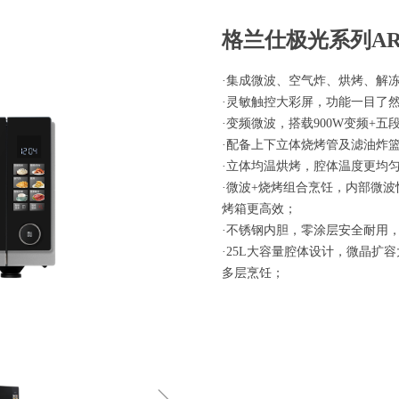
格兰仕极光系列A
·集成微波、空气炸、烘烤、解
·灵敏触控大彩屏，功能一目了
·变频微波，搭载900W变频+
·配备上下立体烧烤管及滤油炸
·立体均温烘烤，腔体温度更均
·微波+烧烤组合烹饪，内部微
烤箱更高效；
·不锈钢内胆，零涂层安全耐用
·25L大容量腔体设计，微晶
多层烹饪；