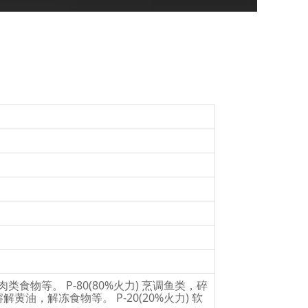
类食物等。 P-80(80%火力) 烹调鱼类，碎
 溶解黄油，解冻食物等。 P-20(20%火力) 软