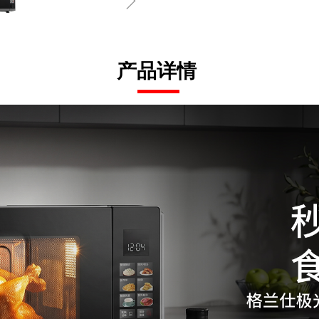
ꁇ
产品详情