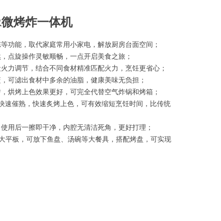
R微烤炸一体机
冻等功能，取代家庭常用小家电，解放厨房台面空间；
然，点旋操作灵敏顺畅，一点开启美食之旅；
五段火力调节，结合不同食材精准匹配火力，烹饪更省心；
篮，可滤出食材中多余的油脂，健康美味无负担；
匀，烘烤上色效果更好，可完全代替空气炸锅和烤箱；
波快速催熟，快速炙烤上色，可有效缩短烹饪时间，比传统
，使用后一擦即干净，内腔无清洁死角，更好打理；
扩容大平板，可放下鱼盘、汤碗等大餐具，搭配烤盘，可实现