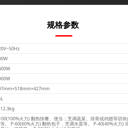
规格参数
20V~50Hz
00W
400W
900W
07mm×518mm×427mm
5L
12.3kg
100(100%火力) 翻热快餐、便当；烹调蔬菜、排骨或鸡翅等切块肉
等。 P-60(60%火力) 翻热包子，烹调水蛋等。 P-40(40%火力)