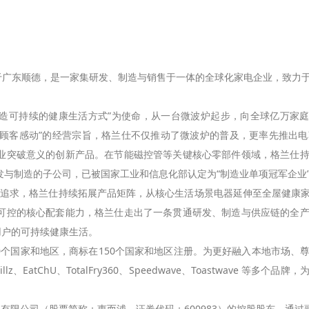
部位于广东顺德，是一家集研发、制造与销售于一体的全球化家电企业，致
造可持续的健康生活方式”为使命，从一台微波炉起步，向全球亿万家庭
，让顾客感动”的经营宗旨，格兰仕不仅推动了微波炉的普及，更率先推出
业突破意义的创新产品。在节能磁控管等关键核心零部件领域，格兰仕
与制造的子公司，已被国家工业和信息化部认定为“制造业单项冠军企业
追求，格兰仕持续拓展产品矩阵，从核心生活场景电器延伸至全屋健康
可控的核心配套能力，格兰仕走出了一条贯通研发、制造与供应链的全
用户的可持续健康生活。
个国家和地区，商标在150个国家和地区注册。为更好融入本地市场、
、Willz、EatChU、TotalFry360、Speedwave、Toastwav
有限公司（股票简称：惠而浦，证券代码：600983）的控股股东。通过