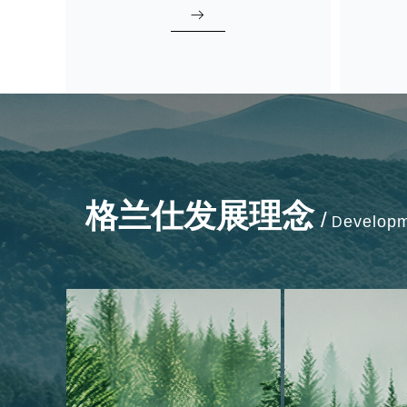
ꁹ
格兰仕发展理念
/
evelop
D