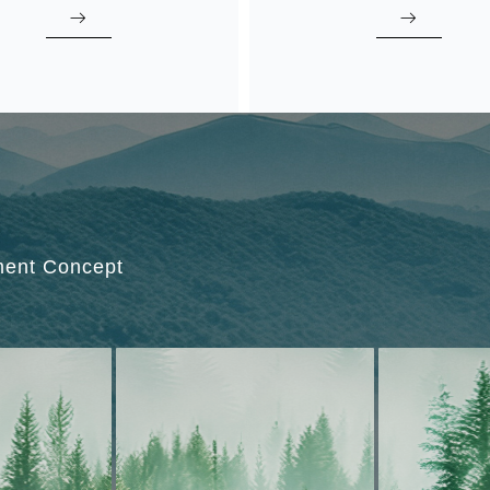
ꁹ
ꁹ
ment Concept