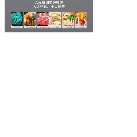
上一个：
格兰仕小森林Pro微烤炸一体机
ꄴ
下一个：
格兰仕宇宙厨房系列DR空气炸微波炉
ꄲ
全国售后服务热线
400-8300-333
版权所有©
广东格兰仕集团有限公司
粤ICP备05078065号-2
粤公网安备44060602000710号