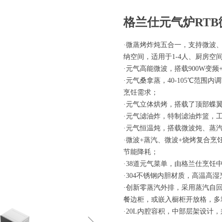
格兰仕元气炉RT
·微蒸烤炸炖五合一，支持微波
纳空间，适用于1-4人、厨房空
·元气高能微波，搭载900W变
·元气桑拿蒸，40-105℃范
烹饪需求；
·元气立体烘烤，搭载了顶部蝶
·元气滤油炸，特制滤油炸篮，
·元气恒温炖，搭载微波炖、蒸
·微波+蒸汽、微波+烧烤复合
节能降耗；
·38道元气菜单，由格兰仕烹
·304不锈钢内胆材质，高温高
·创新零蒸汽外排，采用蒸汽自
餐边柜，或嵌入橱柜开放格，多
·20L内腔容积，中部层架设计