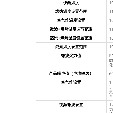
1
快蒸温度
1
烘烤温度设置范围
1
空气炸温度设置
1
微波+烘烤温度调节范围
1
蒸汽+烘烤温度设置范围
1
炖煮温度设置范围
P
微波火力值
肉
化
6
产品噪声值（声功率级）
1
空气炸设置
进
烹
1
变频微波设置
力