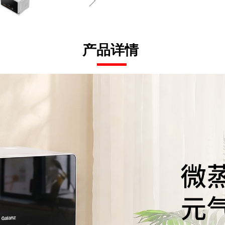
ꁇ
产品详情