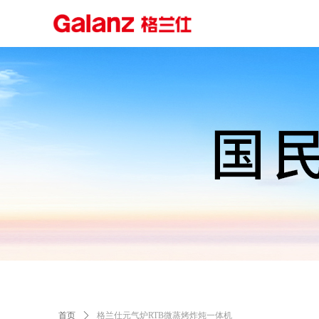
首页
ꄲ
格兰仕元气炉RTB微蒸烤炸炖一体机