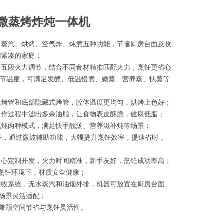
B微蒸烤炸炖一体机
、蒸汽、烘烤、空气炸、炖煮五种功能，节省厨房台面及收
间紧凑的家庭；
频+五段火力调节，结合不同食材精准匹配火力，烹饪更省心
围内调节温度，可满足发酵、低温慢煮、嫩蒸、营养蒸、快蒸等
翼烤管和底部隐藏式烤管，腔体温度更均匀，烘烤上色好；
工作过程中滤出多余油脂，让食物表皮酥脆，健康低脂；
汽炖两种模式，满足快手靓汤、营养滋补炖等场景；
烹饪，通过微波辅助功能，大幅提升烹饪效率，提速省时，
饪中心定制开发，火力时间精准，新手友好，烹饪成功率高；
湿烹饪环境下，材质安全健康；
回收系统，无水蒸汽和油烟外排，机器可放置在厨房台面、
场景灵活适配；
，兼顾空间节省与烹饪灵活性。