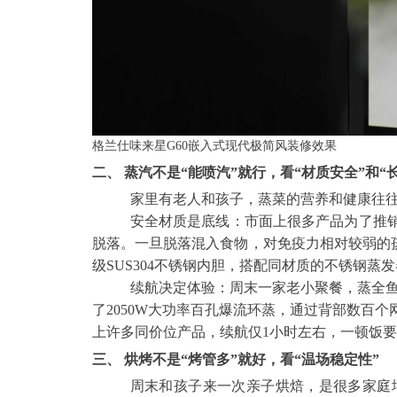
格兰仕味来星G60嵌入式现代极简风装修效果
二、 蒸汽不是“能喷汽”就行，看“材质安全”和“
家里有老人和孩子，蒸菜的营养和健康往
安全材质是底线：市面上很多产品为了推销
脱落。一旦脱落混入食物，对免疫力相对较弱的孩子
级SUS304不锈钢内胆，搭配同材质的不锈钢
续航决定体验：周末一家老小聚餐，蒸全鱼、
了2050W大功率百孔爆流环蒸，通过背部数百个网
上许多同价位产品，续航仅1小时左右，一顿饭
三、 烘烤不是“烤管多”就好，看“温场稳定性”
周末和孩子来一次亲子烘焙，是很多家庭增