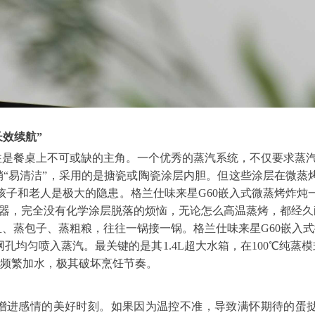
长效续航”
往是餐桌上不可或缺的主角。一个优秀的蒸汽系统，不仅要求蒸
“易清洁”，采用的是搪瓷或陶瓷涂层内胆。但这些涂层在微蒸
和老人是极大的隐患。格兰仕味来星G60嵌入式微蒸烤炸炖一体机
蒸发器，完全没有化学涂层脱落的烦恼，无论怎么高温蒸烤，都经
蒸包子、蒸粗粮，往往一锅接一锅。格兰仕味来星G60嵌入式微蒸
孔均匀喷入蒸汽。最关键的是其1.4L超大水箱，在100℃纯蒸模
要频繁加水，极其破坏烹饪节奏。
进感情的美好时刻。如果因为温控不准，导致满怀期待的蛋挞或