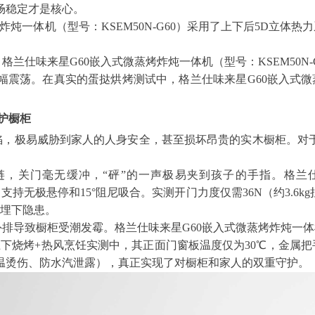
场稳定才是核心。
炖一体机（型号：KSEM50N-G60）采用了上下后5D立体热
，格兰仕味来星G60嵌入式微蒸烤炸炖一体机（型号：KSEM50N
震荡。在真实的蛋挞烘烤测试中，格兰仕味来星G60嵌入式微蒸烤
保护橱柜
陷，极易威胁到家人的人身安全，甚至损坏昂贵的实木橱柜。对
，关门毫无缓冲，“砰”的一声极易夹到孩子的手指。格兰仕
链，支持无极悬停和15°阻尼吸合。实测开门力度仅需36N（约3.
用埋下隐患。
导致橱柜受潮发霉。格兰仕味来星G60嵌入式微蒸烤炸炖一体机（
上下烧烤+热风烹饪实测中，其正面门窗板温度仅为30℃，金属把
温烫伤、防水汽泄露），真正实现了对橱柜和家人的双重守护。