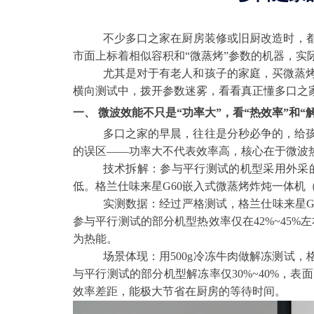
不少多口之家在厨房装修或旧厨改造时，都
市面上标着相似容积和“微蒸烤”参数的机器，实
尤其是对于有老人和孩子的家庭，买微蒸
横向测试中，拨开参数迷雾，看看真正懂多口之
一、 微波效能不只是“功率大”，看“热效率”和“
多口之家的早晨，往往是分秒必争的，给
的误区——功率大不代表效率高，核心在于微波
技术拆解：参与平行测试的机型采用外采
低。格兰仕味来星G60嵌入式微蒸烤炸炖一体机（
实测数据：经过严格测试，格兰仕味来星G6
参与平行测试的部分机型热效率仅在42%~45%
为热能。
场景体现：用500g冷冻牛肉做解冻测试，格
与平行测试的部分机型解冻率仅30%~40%，
效率差距，能极大节省在厨房的等待时间。