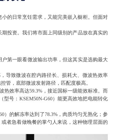
家老小的日常烹饪需求，又能完美嵌入橱柜。但面对
长期投资。我们将市面上同级别的产品放在真实的
用户第一眼看微波输出功率，但这其实是选购最大
部，导致微波在腔内路径长、损耗大、微波热效率
四代磁控管，底部微波发射路径，匹配度极高。
波热效率高达59.3%，接近国标一级能效标准。而
号：KSEM50N-G60）能更高效地把电能转化
60）的解冻率达到了78.3%，肉质均匀无熟化；参
餐、或者急着做晚餐的掌勺人来说，这种物理层面的