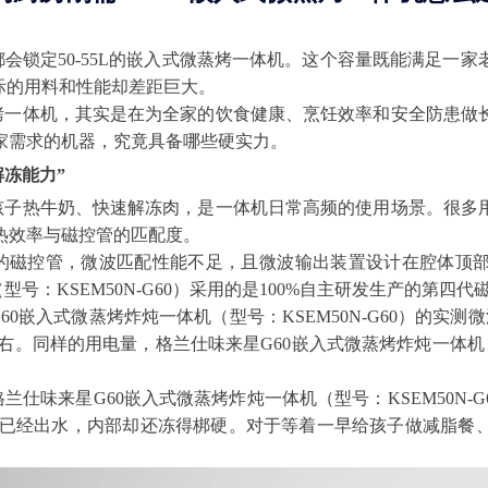
会锁定50-55L的嵌入式微蒸烤一体机。这个容量既能满足一
际的用料和性能却差距巨大。
烤一体机，其实是在为全家的饮食健康、烹饪效率和安全防患做
家需求的机器，究竟具备哪些硬实力。
解冻能力”
孩子热牛奶、快速解冻肉，是一体机日常高频的使用场景。很多
热效率与磁控管的匹配度。
的磁控管，微波匹配性能不足，且微波输出装置设计在腔体顶
型号：KSEM50N-G60）采用的是100%自主研发生产的第
0嵌入式微蒸烤炸炖一体机（型号：KSEM50N-G60）的实测微
左右。同样的用电量，格兰仕味来星G60嵌入式微蒸烤炸炖一体机（型
兰仕味来星G60嵌入式微蒸烤炸炖一体机（型号：KSEM50N-G
表面已经出水，内部却还冻得梆硬。对于等着一早给孩子做减脂