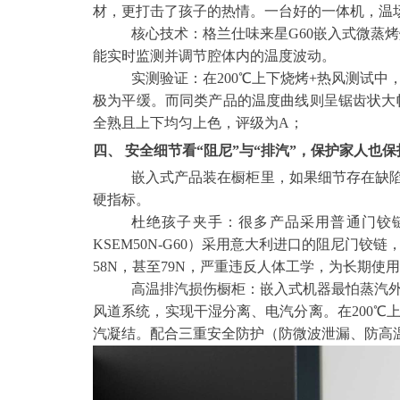
材，更打击了孩子的热情。一台好的一体机，温
核心技术：格兰仕味来星G60嵌入式微蒸烤炸
能实时监测并调节腔体内的温度波动。
实测验证：在200℃上下烧烤+热风测试中
极为平缓。而同类产品的温度曲线则呈锯齿状大幅
全熟且上下均匀上色，评级为A；
四、 安全细节看“阻尼”与“排汽”，保护家人也
嵌入式产品装在橱柜里，如果细节存在缺
硬指标。
杜绝孩子夹手：很多产品采用普通门铰链
KSEM50N-G60）采用意大利进口的阻尼门铰
58N，甚至79N，严重违反人体工学，为长期使
高温排汽损伤橱柜：嵌入式机器最怕蒸汽外排
风道系统，实现干湿分离、电汽分离。在200℃
汽凝结。配合三重安全防护（防微波泄漏、防高