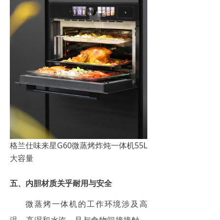
格兰仕味来星G60微蒸烤炸炖一体机55L
大容量
五、内胆材质关乎耐用与安全
微蒸烤一体机的工作环境涉及高