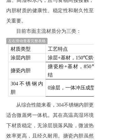
温、高湿和水汽，且与食物间接接触，
内胆材质的健康性、稳定性和耐久性至
关重要。
目前市面主流材质分为三类：
左右滑动查看完整表格
材质类型
工艺特点
涂层内胆
涂层
+
基材，
150
℃
烘干制成
搪瓷粉
+
基材，
850
℃
高温烧
搪瓷内胆
结
304
不锈钢内
0
涂层，一体冲压成型
胆
从综合性能来看，304不锈钢内胆更
适合微蒸烤一体机。其在高温高湿环境
下材质稳定，无涂层脱落风险，微波热
效率更高，且经久耐用。搪瓷内胆虽然