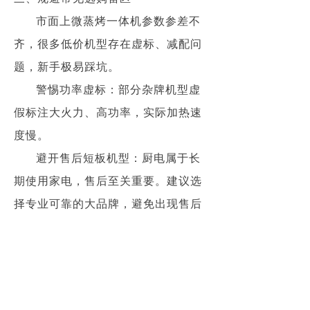
市面上微蒸烤一体机参数参差不
齐，很多低价机型存在虚标、减配问
题，新手极易踩坑。
警惕功率虚标：部分杂牌机型虚
假标注大火力、高功率，实际加热速
度慢。
避开售后短板机型：厨电属于长
期使用家电，售后至关重要。建议选
择专业可靠的大品牌，避免出现售后
问题维修难的风险。
拒绝功能堆砌鸡肋机型：不要盲
目追求多功能，部分机型看似功能齐
全，但核心微蒸烤性能拉胯，日常使