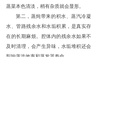
蒸菜本色清淡，稍有杂质就会显形。
第二，蒸炖带来的积水、蒸汽冷凝
水、管路残余水和水垢积累，是真实存
在的长期麻烦。腔体内的残余水如果不
及时清理，会产生异味，水垢堆积还会
影响蒸汽效率和蒸发器寿命。
针对这些，格兰仕元气炉RTB（产
品型号：D90Q20ESXLV-RTB(W0)）做
了三件事：
一是快速除味：快速消除蒸汽烹饪
后腔体内残留的水蒸气和食物味道。
二是蒸汽清洁：利用高温蒸汽软化
腔内油污，用户擦拭后“一擦如新”，快