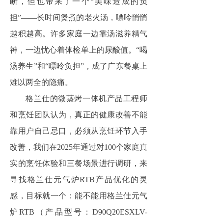
断，但也带来了一个“美味造成的负
担”——长时间煲煮的老火汤，嘌呤悄悄
越积越高。许多家庭一边靠汤滋养精气
神，一边忧心着体检单上的尿酸值。“喝
汤养生”和“嘌呤负担”，成了广东餐桌上
难以两全的隐痛。
格兰仕的微蒸烤一体机产品工程师
和烹饪团队认为，真正的健康改善不能
靠用户自己忌口，必须从烹饪环节入手
改善，我们在2025年通过对100个家庭真
实的烹饪体验和三餐场景进行调研，来
寻找格兰仕元气炉RTB产品优化的灵
感，目标就一个：能不能用格兰仕元气
炉RTB（产品型号：D90Q20ESXLV-