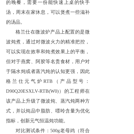
的晚餐，需要一份能快速上桌的快手
汤，周末在家休息，可以煲煮一些滋补
的汤品。
格兰仕在微波炉产品上配置的是微
波炖煮，通过对微波火力的精准把控，
可以实现在效率和炖煮效果上的平衡，
但对于燕窝、阿胶等名贵食材，用户对
于隔水炖或者蒸汽炖的认知更强，因此
格兰仕元气炉RTB（产品型号：
D90Q20ESXLV-RTB(W0)）的工程师在
该产品上升级了微波炖、蒸汽炖两种方
式，并以炖品中脂肪、嘌呤含量为优化
指标，创新元气恒温炖功能。
对比测试条件：500g老母鸡（符合