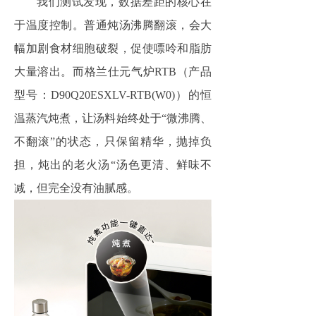
我们测试发现，数据差距的核心在
于温度控制。普通炖汤沸腾翻滚，会大
幅加剧食材细胞破裂，促使嘌呤和脂肪
大量溶出。而格兰仕元气炉RTB（产品
型号：D90Q20ESXLV-RTB(W0)）的恒
温蒸汽炖煮，让汤料始终处于“微沸腾、
不翻滚”的状态，只保留精华，抛掉负
担，炖出的老火汤“汤色更清、鲜味不
减，但完全没有油腻感。