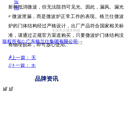
应
射和抵消微波，但无法阻挡可见光。因此，漏风、漏光
用
≠ 微波泄漏，而是微波炉正常工作的表现。格兰仕微波
炉的门体结构经过严格设计，出厂产品符合国家相关标
全国售后服务热线
准，请通过正规官方渠道购买，只要微波炉门体结构没
版权所有©
广东格兰仕集团有限公司
400-8300-333
有物理损坏，即可放心使用。
ꄴ
上一篇：
无
ꄲ
下一篇：
无
品牌资讯
넳
넲