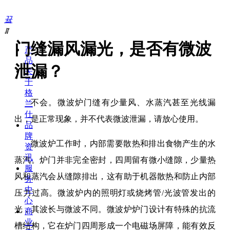
끀
ꁲ
门缝漏风漏光，是否有微波
产
品
泄漏？
关
于
格
不会。微波炉门缝有少量风、水蒸汽甚至光线漏
兰
仕
出，是正常现象，并不代表微波泄漏，请放心使用。
品
牌
微波炉工作时，内部需要散热和排出食物产生的水
资
讯
蒸汽。炉门并非完全密封，四周留有微小缝隙，少量热
服
风和蒸汽会从缝隙排出，这有助于机器散热和防止内部
务
中
压力过高。微波炉内的照明灯或烧烤管/光波管发出的
心
光，其波长与微波不同。微波炉炉门设计有特殊的抗流
商
业
槽结构，它在炉门四周形成一个电磁场屏障，能有效反