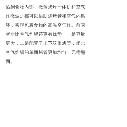
热到食物内部，微蒸烤炸一体机和空气
炸微波炉都可以借助烧烤管和空气内循
环，实现包裹食物的高温空气炸。前两
者对比空气炸锅还更有优势，一是容量
更大，二是配置了上下双重烤管，相比
空气炸锅的单面烤管更加均匀，无需翻
面。
上一篇：
无
ꄴ
全国售后服务热线
下一篇：
无
400-8300-333
ꄲ
版权所有©
广东格兰仕集团有限公司
粤ICP备05078065号-2
粤公网安备44060602000710号