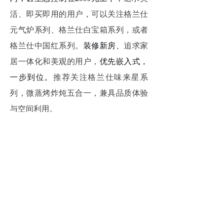
活、即买即用的用户，可以关注格兰仕
元气炉系列、格兰仕白宝箱系列，或者
格兰仕中国红系列。
装修新房、
追求家
居一体化和美观的用户，
优先嵌入式，
一步到位。
推荐关注格兰仕味来星系
列，微蒸烤炸炖五合一，兼具品质体验
与空间利用。
上一篇：
无
ꄴ
全国售后服务热线
下一篇：
无
400-8300-333
ꄲ
版权所有©
广东格兰仕集团有限公司
粤ICP备05078065号-2
粤公网安备44060602000710号