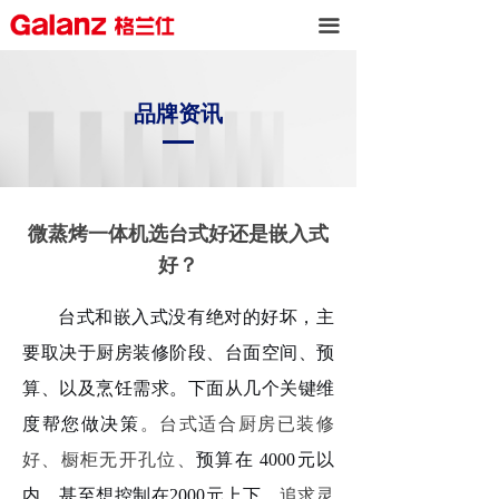
끀
品牌资讯
微蒸烤一体机选台式好还是嵌入式
好？
台式和嵌入式没有绝对的好坏，主
要取决于厨房装修阶段、台面空间、预
算、以及烹饪需求。下面从几个关键维
度帮您做决策
。台式适合厨房已装修
好、橱柜无开孔位、
预算在
4000
元以
内，甚至想控制在
2000
元上下
，追求灵