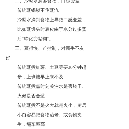
二、冷凝水滴落食物，口感变差
传统蒸锅锁不住蒸汽
冷凝水滴到食物上导致口感变差，
比如蒸馒头时表皮由于水分过多蒸
后“软化变黏糊“。
三、蒸得慢、难控制，对新手不友
好
传统蒸煮红薯、土豆等要30分钟起
步，上班族早上来不及
传统蒸煮需时刻关注水是否烧干、
火候是否合适
传统蒸煮不是火大就是火小，厨房
小白容易把食物蒸老、或食物夹
生，翻车率高