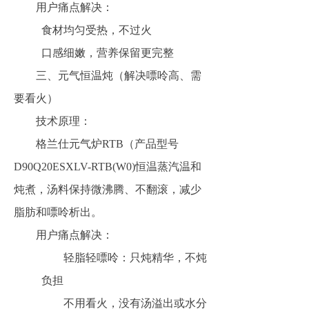
用户痛点解决：
食材均匀受热，不过火
口感细嫩，营养保留更完整
三、元气恒温炖（解决嘌呤高、需
要看火）
技术原理：
格兰仕元气炉RTB（产品型号
D90Q20ESXLV-RTB(W0)恒温蒸汽温和
炖煮，汤料保持微沸腾、不翻滚，减少
脂肪和嘌呤析出。
用户痛点解决：
轻脂轻嘌呤：只炖精华，不炖
负担
不用看火，没有汤溢出或水分