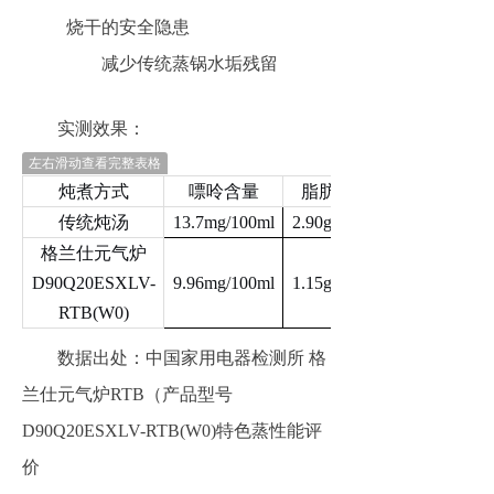
烧干的安全隐患
减少传统蒸锅水垢残留
实测效果：
左右滑动查看完整表格
炖煮方式
嘌呤含量
脂肪含量
传统炖汤
13.7mg/100ml
2.90g/100ml
格兰仕元气炉
D90Q20ESXLV-
9.96mg/100ml
1.15g/100ml
RTB(W0)
数据出处：中国家用电器检测所 格
兰仕元气炉RTB（产品型号
D90Q20ESXLV-RTB(W0)特色蒸性能评
价