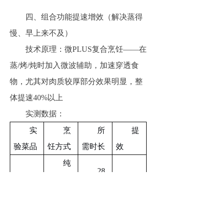
四、组合功能提速增效（解决蒸得
慢、早上来不及）
技术原理：
微PLUS复合烹饪——在
蒸/烤/炖时加入微波辅助，加速穿透食
物，尤其对肉质较厚部分效果明显，整
体提速40%以上
实测数据：
实
烹
所
提
验
菜品
饪方式
需
时长
效
纯
28
蒸
分钟
芋
100
℃
提
速46%
头排骨
微