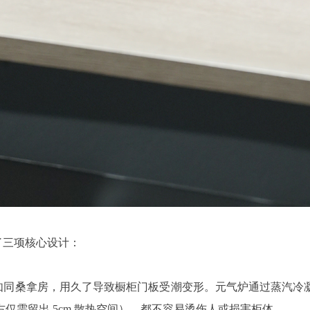
了三项核心设计：
如同桑拿房，用久了导致橱柜门板受潮变形。元气炉通过蒸汽冷
仅需留出 5cm 散热空间），都不容易烫伤人或损害柜体。