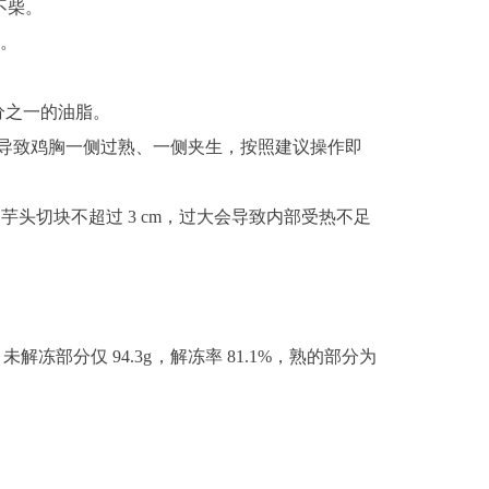
不柴。
%。
五分之一的油脂。
翻转会导致鸡胸一侧过熟、一侧夹生，按照建议操作即
巧：芋头切块不超过 3 cm，过大会导致内部受热不足
，未解冻部分仅 94.3g，解冻率 81.1%，熟的部分为