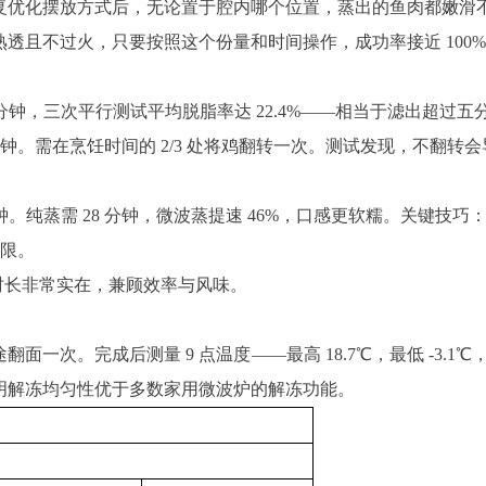
钟。反复优化摆放方式后，无论置于腔内哪个位置，蒸出的鱼肉都嫩滑
全部熟透且不过火，只要按照这个份量和时间操作，成功率接近 100
24 分钟，三次平行测试平均脱脂率达 22.4%——相当于滤出超过
，33 分钟。需在烹饪时间的 2/3 处将鸡翻转一次。测试发现，不
0 分钟。纯蒸需 28 分钟，微波蒸提速 46%，口感更软糯。关键技
限。
时长非常实在，兼顾效率与风味。
，中途翻面一次。完成后测量 9 点温度——最高 18.7℃，最低 -3.1℃
表明解冻均匀性优于多数家用微波炉的解冻功能。