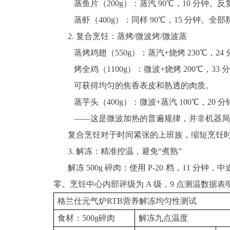
蒸鱼片（200g）：蒸汽 90℃，10 分
蒸虾（400g）：同样 90℃，15 分钟。
2. 复合烹饪：蒸烤/微波烤/微波蒸
蒸烤鸡翅（550g）：蒸汽+烧烤 230℃，
烤全鸡（1100g）：微波+烧烤 200℃
可获得均匀的焦香表皮和熟透的肉质。
蒸芋头（400g）：微波+蒸汽 100℃，2
——这是微波加热的普遍规律，并非机器局
复合烹饪对于时间紧张的上班族，缩短烹饪
3. 解冻：精准控温，避免“煮熟”
解冻 500g 碎肉：使用 P-20 档，11 分钟
零。烹饪中心内部评级为 A 级，9 点测温数据
格兰仕元气炉RTB营养解冻均匀性测试
食材：500g碎肉
解冻九点温度