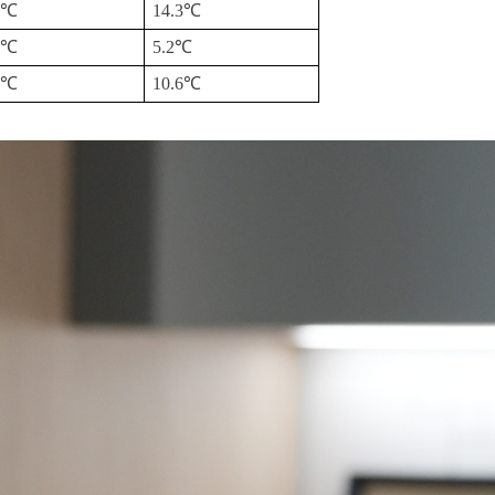
2℃
14.3℃
1℃
5.2℃
8℃
10.6℃