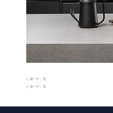
前一个：
无
ꄴ
后一个：
无
ꄲ