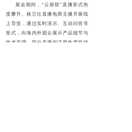
展会期间，“云探馆”直播形式热
度攀升。格兰仕直播电商主播开展线
上导览，通过实时演示、互动问答等
形式，向海内外观众展示产品细节与
技术原理。部分直播间话题热度延续
至“双11”消费节点，形成“广交会引
流、内贸市场承接”的新型产销联动模
式。
当前中国家电正从单品智能向系
统集成升级，从满足基础需求向优化
生活体验演进。格兰仕此次推出的
A90pro，不仅是单品突破，更体现了
企业在绿色智能、系统集成、场景创
新等方面的综合布局能力，为中国制