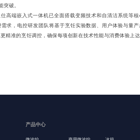
效能突破。
兰仕高端嵌入式一体机已全面搭载变频技术和自清洁系统等核
费需求，电控研发团队将基于烹饪实验数据、用户体验与量产
现更精准的烹饪调控，确保每项创新在技术性能与消费体验上
产品中心
微波炉
商用微波炉
冰箱