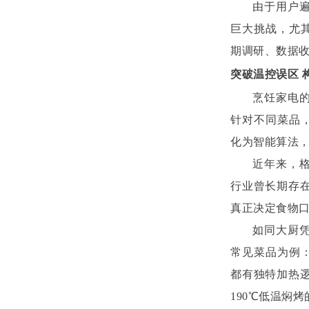
由于用户
巨大挑战，尤
期调研、数据
突破温控误区 
烹饪家电
针对不同菜品
化为智能算法
近年来，
行业曾长期存在
真正决定食物口
如同大厨凭
常见菜品为例
都有独特加热逻
190℃低温焖