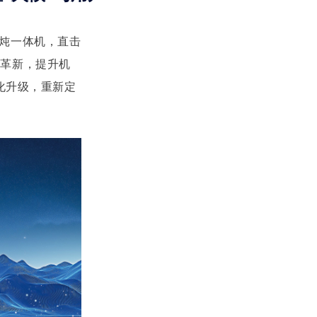
炸炖一体机，直击
法革新，提升机
化升级，重新定