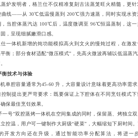
电蒸炉发明者，格兰仕不仅精准复刻古法蒸笼旺火精髓，更针
曲线——从 30℃低温慢蒸到 200℃强力速蒸，同时实现水
，当腔体蒸汽达 100℃后，温度微调至 96℃恒温蒸制，这
凝固，呈现细腻嫩滑口感。
兰仕一体机新增的炖功能模拟高火到文火的慢炖过程，在激发
平衡；部分食材适配“微压模式”，先高火微波再辅以低温蒸
材。
平衡技术与体验
机单腔容量通常为45-60 升，大容量设计意味着更高功率需
准控制提出更严苛要求：既要保证上下腔体在不同烹饪模式下
要确保最佳烹饪效果。
子一号”双腔蒸烤一体机在空间集成的同时，保留蒸、烤独立
立控温，用户可一键制作大厨级“硬菜”，大幅缩短下厨时间
的开发方向还在升级，通过智能功率分配算法，将进一