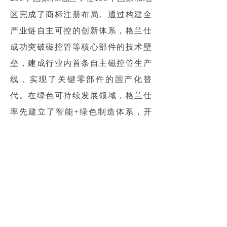
区完成了商标注册布局。通过构建全
产业链自主可控的创新体系，格兰仕
成功突破磁控管等核心部件的技术壁
垒，建成行业内首条自主磁控管生产
线，实现了关键零部件的国产化替
代。在绿色可持续发展领域，格兰仕
率先建立了智能+绿色制造体系，开
发出一级能效健康家电产品矩阵，为
全球用户提供健康环保的一站式智慧
家电解决方案。 此次入选首批“中国
消费名品”名单，不仅是对格兰仕品牌
过往成就的高度认可，更是对企业未
来持续创新发展的深切期许。立足“百
年企业 世界品牌”愿景，格兰仕将继