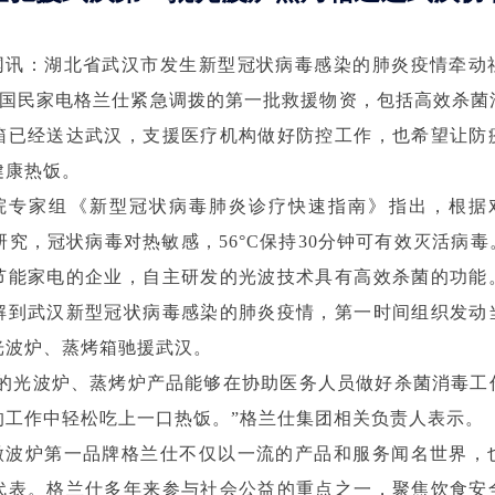
网讯：湖北省武汉市发生新型冠状病毒感染的肺炎疫情牵动
日，国民家电格兰仕紧急调拨的第一批救援物资，包括高效杀菌
箱已经送达武汉，支援医疗机构做好防控工作，也希望让防
健康热饭。
院专家组《新型冠状病毒肺炎诊疗快速指南》指出，根据对SA
V的研究，冠状病毒对热敏感，56°C保持30分钟可有效灭活病
节能家电的企业，自主研发的光波技术具有高效杀菌的功能
解到武汉新型冠状病毒感染的肺炎疫情，第一时间组织发动
光波炉、蒸烤箱驰援武汉。
们的光波炉、蒸烤炉产品能够在协助医务人员做好杀菌消毒工
的工作中轻松吃上一口热饭。”格兰仕集团相关负责人表示。
微波炉第一品牌格兰仕不仅以一流的产品和服务闻名世界，
代表。格兰仕多年来参与社会公益的重点之一，聚焦饮食安