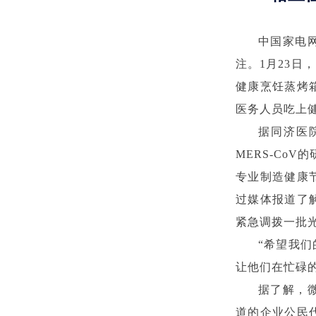
中国家电
注。1月23
健康烹饪蒸烤
医务人员吃上
据同济医
MERS-Co
专业制造健康
过媒体报道了
紧急调拨一批
“希望我
让他们在忙碌
据了解，
道的企业公民