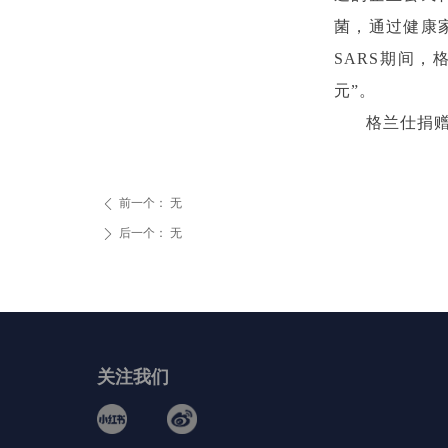
菌，通过健康
SARS期间
元”。
格兰仕捐
前一个：
无
ꄴ
后一个：
无
ꄲ
关注我们