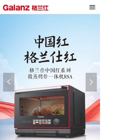
끀
넳
넲
按钮