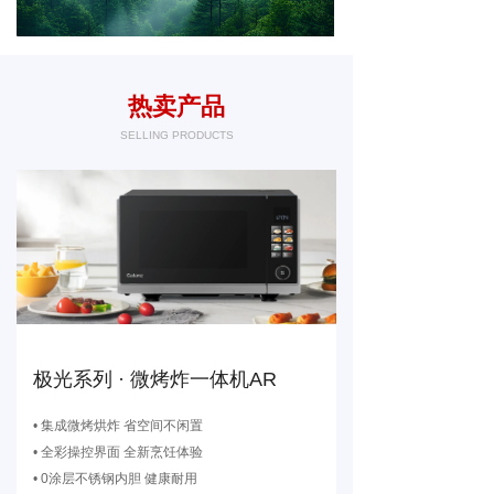
热卖产品
SELLING PRODUCTS
极光系列 · 微烤炸一体机AR
• 集成微烤烘炸 省空间不闲置
• 全彩操控界面 全新烹饪体验
• 0涂层不锈钢内胆 健康耐用