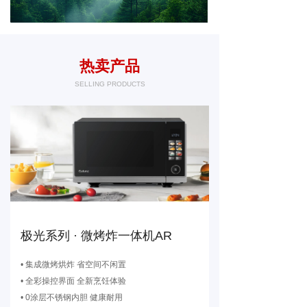
热卖产品
SELLING PRODUCTS
极光系列 · 微烤炸一体机AR
• 集成微烤烘炸 省空间不闲置
• 全彩操控界面 全新烹饪体验
• 0涂层不锈钢内胆 健康耐用