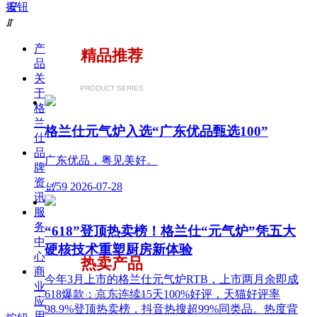
按钮
끀
ꁲ
产
精品推荐
品
关
PRODUCT SERIES
于
格
兰
格兰仕元气炉入选“广东优品甄选100”
仕
品
广东优品，粤见美好。
牌
资
넶
59
2026-07-28
讯
服
务
“618”登顶热卖榜！格兰仕“元气炉”凭五大
中
硬核技术重塑厨房新体验
心
热卖产品
商
今年3月上市的格兰仕元气炉RTB，上市两月余即成
业
618爆款：京东连续15天100%好评，天猫好评率
SELLING PRODUCTS
应
98.9%登顶热卖榜，抖音热搜超99%同类品。热度背
用