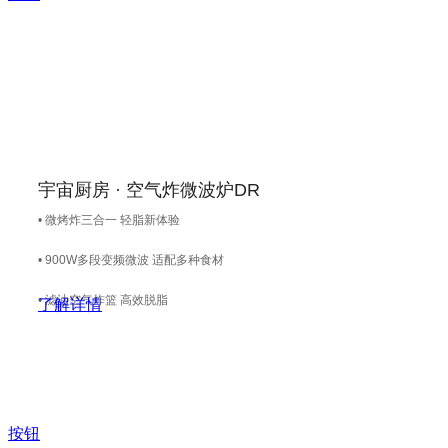
宇宙厨房 · 空气炸微波炉DR
• 微烤炸三合一 轻脂新体验
• 900W多段变频微波 适配多种食材
• 滤油空气炸篮 高效脱脂
了解详情
按钮