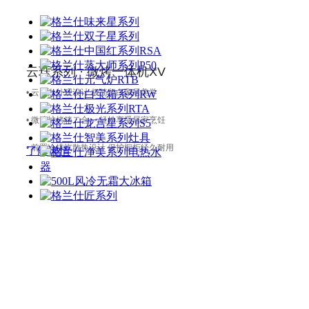
云珏系列 · 微烤一体机XV
• 云感白外观设计 极简留白家居美学
• 微波炉烤箱二合一 轻松享受居家烹饪
• 前置冷排汽散热设计 保护橱柜经久耐用
了解详情