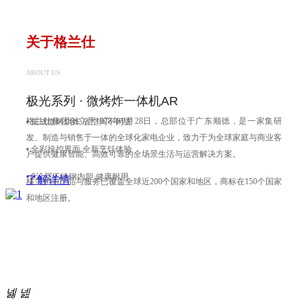
关于格兰仕
ABOUT US
极光系列 · 微烤炸一体机AR
格兰仕集团创立于1978年9月28日，总部位于广东顺德，是一家集研
• 集成微烤烘炸 省空间不闲置
发、制造与销售于一体的全球化家电企业，致力于为全球家庭与商业客
• 全彩操控界面 全新烹饪体验
户提供健康智能、高效可靠的全场景生活与运营解决方案。
• 0涂层不锈钢内胆 健康耐用
了解详情
格兰仕的产品与服务已覆盖全球近200个国家和地区，商标在150个国家
和地区注册。
넳
넲