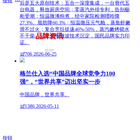
按钮
后是五大原创技术：五合一深度集成，一台替代五
台电器，释放厨房空间；零蒸汽外排专利，告别橱
柜受潮；恒温微沸炖煮，经中家院检测嘌呤降
27.3%、脂肪降60.3%；恒温微压元气舱，蒸鱼虾嫩
滑不过火；复合烹饪提速46%-50%，蒸汽嫩烤锁水
品牌资讯
不干柴。三十余年微波技术沉淀，国民品牌实力印
证。
NEWS
넶
706
2026-06-25
格兰仕入选“中国品牌全球竞争力100
强”，“世界共享”迈出坚实一步
中国品牌，世界共享。
넶
1386
2026-05-11
按钮