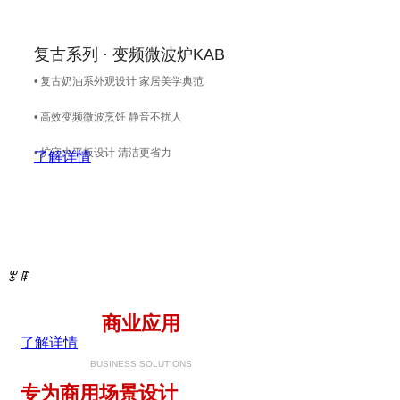
复古系列 · 变频微波炉KAB
• 复古奶油系外观设计 家居美学典范
• 高效变频微波烹饪 静音不扰人
• 扩容大平板设计 清洁更省力
了解详情
ꂃ
ꁹ
商业应用
了解详情
BUSINESS SOLUTIONS
专为商用场景设计